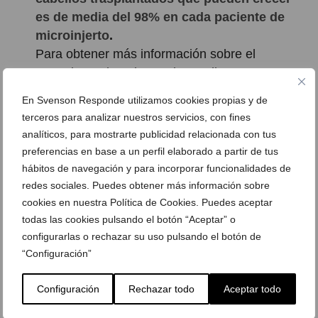
es de media del 98% en cada paciente de
microinjerto
.
Para obtener más información sobre el
transplante de pelo puede acudir a Svenson
Medical,
Clínica de Microinjerto de Svenson en
En Svenson Responde utilizamos cookies propias y de
Madrid
, o a cualquier
Centro Svenson de
terceros para analizar nuestros servicios, con fines
España
.
analíticos, para mostrarte publicidad relacionada con tus
preferencias en base a un perfil elaborado a partir de tus
hábitos de navegación y para incorporar funcionalidades de
redes sociales. Puedes obtener más información sobre
Click to rate this post!
cookies en nuestra Política de Cookies. Puedes aceptar
[Total:
0
Average:
0
]
todas las cookies pulsando el botón “Aceptar” o
ETIQUETAS
microinjerto
porcentaje de éxito
configurarlas o rechazar su uso pulsando el botón de
supervivencia injertos
svenson
“Configuración”
Configuración
Rechazar todo
Aceptar todo