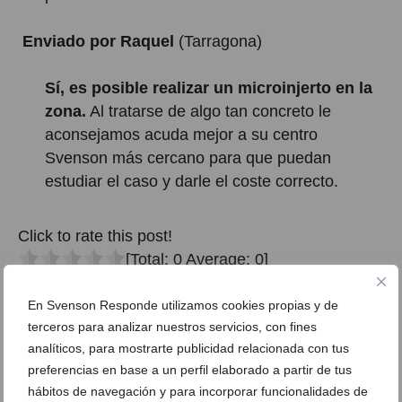
Enviado por Raquel
(Tarragona)
Sí, es posible realizar un microinjerto en la
zona.
Al tratarse de algo tan concreto le
aconsejamos acuda mejor a su centro
Svenson más cercano para que puedan
estudiar el caso y darle el coste correcto.
Click to rate this post!
[Total:
0
Average:
0
]
ETIQUETAS
microinjerto en cicatrices
microinjerto en mujeres
En Svenson Responde utilizamos cookies propias y de
terceros para analizar nuestros servicios, con fines
analíticos, para mostrarte publicidad relacionada con tus
preferencias en base a un perfil elaborado a partir de tus
hábitos de navegación y para incorporar funcionalidades de