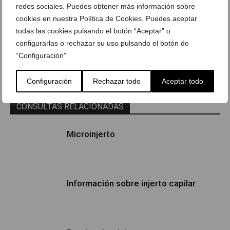
redes sociales. Puedes obtener más información sobre
cookies en nuestra Política de Cookies. Puedes aceptar
todas las cookies pulsando el botón “Aceptar” o
configurarlas o rechazar su uso pulsando el botón de
Consulta anterior
Consulta siguiente
“Configuración”
¿Cómo puedo pedir este
¿Desde qué edad se puede
producto y saber el precio?
realizar el microinjerto?
Configuración
Rechazar todo
Aceptar todo
CONSULTAS RELACIONADAS
Microinjerto
Información sobre injerto capilar