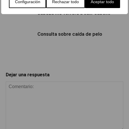
Configuración
Rechazar todo
Aceptar todo
Cómo saber si en una cicatriz en la
cabeza me volverá a salir cabello
Consulta sobre caída de pelo
Dejar una respuesta