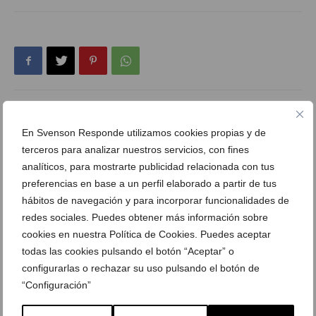
Consulta anterior
Consulta siguiente
En Svenson Responde utilizamos cookies propias y de
¿Cuanto me costaría un
¿Ponen cejas permanentes?
terceros para analizar nuestros servicios, con fines
tratamiento contra la grasa
analíticos, para mostrarte publicidad relacionada con tus
seborreica?
preferencias en base a un perfil elaborado a partir de tus
hábitos de navegación y para incorporar funcionalidades de
redes sociales. Puedes obtener más información sobre
CONSULTAS RELACIONADAS
cookies en nuestra Política de Cookies. Puedes aceptar
todas las cookies pulsando el botón “Aceptar” o
¿Vuelve a salir pelo en una cicatriz en
configurarlas o rechazar su uso pulsando el botón de
la ceja?
“Configuración”