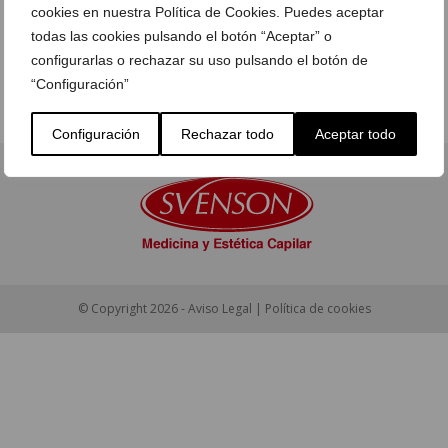
cookies en nuestra Política de Cookies. Puedes aceptar
ENVIA TU CONSULTA A
todas las cookies pulsando el botón “Aceptar” o
SVENSON
configurarlas o rechazar su uso pulsando el botón de
“Configuración”
Configuración
Rechazar todo
Aceptar todo
© Copyright 2026 -
Aviso Legal
|
Política de cookies