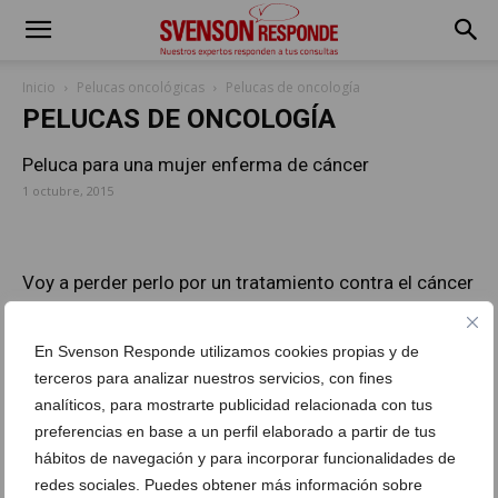
Inicio
Pelucas oncológicas
Pelucas de oncología
PELUCAS DE ONCOLOGÍA
Peluca para una mujer enferma de cáncer
1 octubre, 2015
Voy a perder perlo por un tratamiento contra el cáncer
16 abril, 2012
En Svenson Responde utilizamos cookies propias y de
terceros para analizar nuestros servicios, con fines
¿Es necesario acudir en persona para aplicar una
analíticos, para mostrarte publicidad relacionada con tus
peluca?
preferencias en base a un perfil elaborado a partir de tus
29 junio, 2016
hábitos de navegación y para incorporar funcionalidades de
redes sociales. Puedes obtener más información sobre