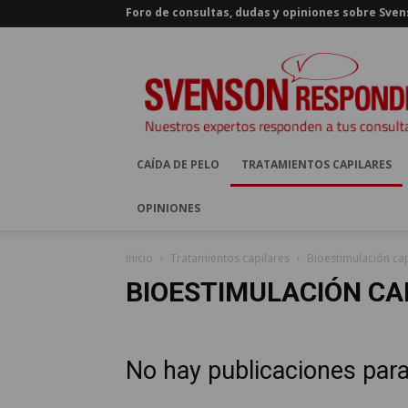
Foro de consultas, dudas y opiniones sobre Sve
Svenson
responde
CAÍDA DE PELO
TRATAMIENTOS CAPILARES
OPINIONES
Inicio
Tratamientos capilares
Bioestimulación cap
BIOESTIMULACIÓN CA
No hay publicaciones par