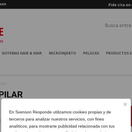
nson
Pide cita en
SISTEMAS HAIR & HAIR
MICROINJERTO
PELUCAS
PRODUCTOS 
ilar
PILAR
En Svenson Responde utilizamos cookies propias y de
a mostrar
terceros para analizar nuestros servicios, con fines
analíticos, para mostrarte publicidad relacionada con tus