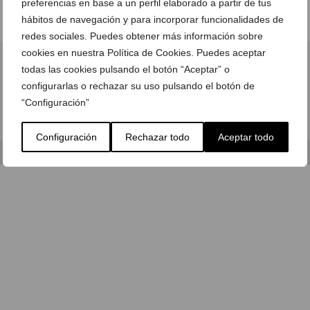
preferencias en base a un perfil elaborado a partir de tus
hábitos de navegación y para incorporar funcionalidades de
redes sociales. Puedes obtener más información sobre
cookies en nuestra Política de Cookies. Puedes aceptar
todas las cookies pulsando el botón “Aceptar” o
configurarlas o rechazar su uso pulsando el botón de
“Configuración”
Configuración
Rechazar todo
Aceptar todo
© Copyright 2026 -
Aviso Legal
|
Política de cookies